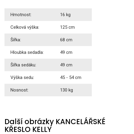
Hmotnost:
16 kg
Celková výška:
125 cm
Šířka:
68 cm
Hloubka sedadla:
49 cm
Šířka sedáku:
49 cm
Výška sedu:
45 - 54 cm
Nosnost:
130 kg
Další obrázky KANCELÁŘSKÉ
KŘESLO KELLY