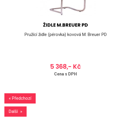
ŽIDLE M.BREUER PD
Pružící židle (pérovka) kovová M. Breuer PD
5 368,- Kč
Cena s DPH
« Předchozí
Další »