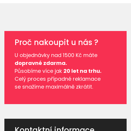
Proč nakoupit u nás ?
U objednávky nad 1500 Kč máte
dopravné zdarma.
Působíme více jak
20 let na trhu.
Celý proces případné reklamace
se snažíme maximálně zkrátit.
Kontaktní informace